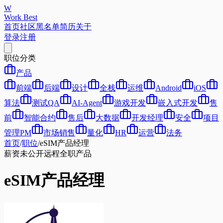
W
Work Best
首页
社区
黑名单
简历
关于
登录
注册
职位分类
产品
前端
后端
设计
全栈
运维
Android
iOS
算法
测试QA
AI-Agent
游戏开发
嵌入式开发
售
前
智能合约
售后
大数据
开发经理
安全
项目
管理PM
市场销售
量化
HR
运营
法务
首页
/
职位
/
eSIM产品经理
薪资未公开
远程
全职
产品
eSIM产品经理