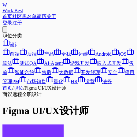
W
Work Best
首页
社区
黑名单
简历
关于
登录
注册
职位分类
设计
前端
后端
产品
全栈
运维
Android
iOS
算法
测试QA
AI-Agent
游戏开发
嵌入式开发
售
前
智能合约
售后
大数据
开发经理
安全
项目
管理PM
市场销售
量化
HR
运营
法务
首页
/
职位
/
Figma UI/UX设计师
面议
远程
全职
设计
Figma UI/UX设计师