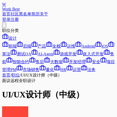
W
Work Best
首页
社区
黑名单
简历
关于
登录
注册
职位分类
设计
前端
后端
产品
全栈
运维
Android
iOS
算法
测试QA
AI-Agent
游戏开发
嵌入式开发
售
前
智能合约
售后
大数据
开发经理
安全
项目
管理PM
市场销售
量化
HR
运营
法务
首页
/
职位
/
UI/UX设计师（中级）
面议
远程
全职
设计
UI/UX设计师（中级）