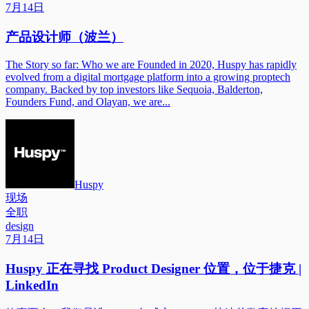
7月14日
产品设计师（波兰）
The Story so far: Who we are Founded in 2020, Huspy has rapidly
evolved from a digital mortgage platform into a growing proptech
company. Backed by top investors like Sequoia, Balderton,
Founders Fund, and Olayan, we are...
Huspy
现场
全职
design
7月14日
Huspy 正在寻找 Product Designer 位置，位于捷克 |
LinkedIn