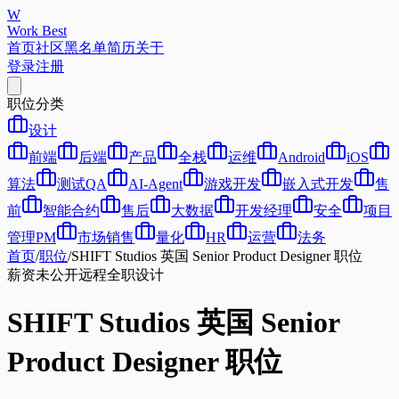
W
Work Best
首页
社区
黑名单
简历
关于
登录
注册
职位分类
设计
前端
后端
产品
全栈
运维
Android
iOS
算法
测试QA
AI-Agent
游戏开发
嵌入式开发
售
前
智能合约
售后
大数据
开发经理
安全
项目
管理PM
市场销售
量化
HR
运营
法务
首页
/
职位
/
SHIFT Studios 英国 Senior Product Designer 职位
薪资未公开
远程
全职
设计
SHIFT Studios 英国 Senior
Product Designer 职位