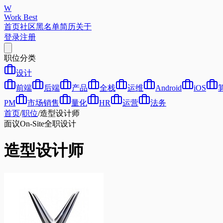
W
Work Best
首页
社区
黑名单
简历
关于
登录
注册
职位分类
设计
前端
后端
产品
全栈
运维
Android
iOS
PM
市场销售
量化
HR
运营
法务
首页
/
职位
/
造型设计师
面议
On-Site
全职
设计
造型设计师