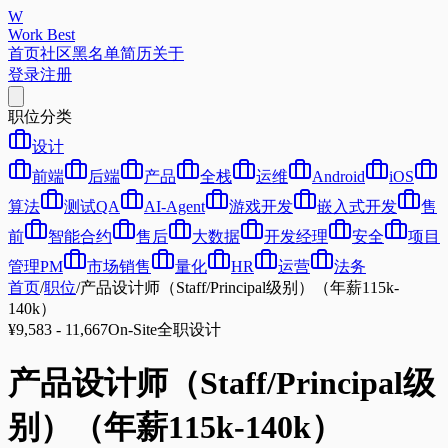
W
Work Best
首页
社区
黑名单
简历
关于
登录
注册
职位分类
设计
前端
后端
产品
全栈
运维
Android
iOS
算法
测试QA
AI-Agent
游戏开发
嵌入式开发
售
前
智能合约
售后
大数据
开发经理
安全
项目
管理PM
市场销售
量化
HR
运营
法务
首页
/
职位
/
产品设计师（Staff/Principal级别）（年薪115k-
140k）
¥9,583 - 11,667
On-Site
全职
设计
产品设计师（Staff/Principal级
别）（年薪115k-140k）