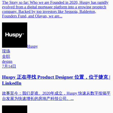
The Story so far: Who we are Founded in 2020, Huspy has rapidly
evolved from a digital mortgage platform into a growing proptech
company. Backed by top investors like Sequoia, Balderton,
Founders Fund, and Olayan, we are...
Huspy
现场
全职
design
7月14日
Huspy 正在寻找 Product Designer 位置，位于捷克 |
LinkedIn
故事至今：我们是谁。2020年成立，Huspy 快速从数字按揭平
台发展为快速增长的房地产科技公司。...