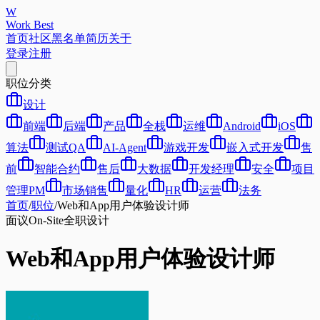
W
Work Best
首页
社区
黑名单
简历
关于
登录
注册
职位分类
设计
前端
后端
产品
全栈
运维
Android
iOS
算法
测试QA
AI-Agent
游戏开发
嵌入式开发
售
前
智能合约
售后
大数据
开发经理
安全
项目
管理PM
市场销售
量化
HR
运营
法务
首页
/
职位
/
Web和App用户体验设计师
面议
On-Site
全职
设计
Web和App用户体验设计师