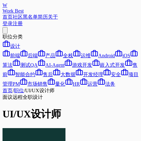
W
Work Best
首页
社区
黑名单
简历
关于
登录
注册
职位分类
设计
前端
后端
产品
全栈
运维
Android
iOS
算法
测试QA
AI-Agent
游戏开发
嵌入式开发
售
前
智能合约
售后
大数据
开发经理
安全
项目
管理PM
市场销售
量化
HR
运营
法务
首页
/
职位
/
UI/UX设计师
面议
远程
全职
设计
UI/UX设计师