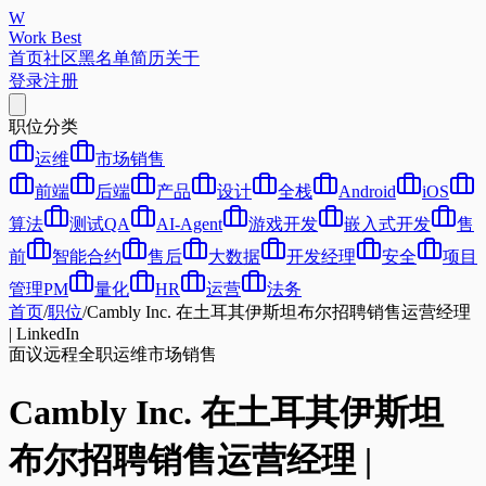
W
Work Best
首页
社区
黑名单
简历
关于
登录
注册
职位分类
运维
市场销售
前端
后端
产品
设计
全栈
Android
iOS
算法
测试QA
AI-Agent
游戏开发
嵌入式开发
售
前
智能合约
售后
大数据
开发经理
安全
项目
管理PM
量化
HR
运营
法务
首页
/
职位
/
Cambly Inc. 在土耳其伊斯坦布尔招聘销售运营经理
| LinkedIn
面议
远程
全职
运维
市场销售
Cambly Inc. 在土耳其伊斯坦
布尔招聘销售运营经理 |