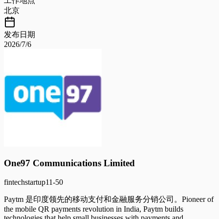
工作地点
北京
发布日期
2026/7/6
One97 Communications Limited
fintech
startup
11-50
Paytm 是印度领先的移动支付和金融服务分销公司。Pioneer of
the mobile QR payments revolution in India, Paytm builds
technologies that help small businesses with payments and