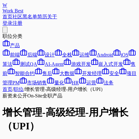
W
Work Best
首页
社区
黑名单
简历
关于
登录
注册
职位分类
产品
前端
后端
设计
全栈
运维
Android
iOS
算法
测试QA
AI-Agent
游戏开发
嵌入式开发
售
前
智能合约
售后
大数据
开发经理
安全
项目
管理PM
市场销售
量化
HR
运营
法务
首页
/
职位
/
增长管理-高级经理-用户增长（UPI）
薪资未公开
On-Site
全职
产品
增长管理-高级经理-用户增长
（UPI）