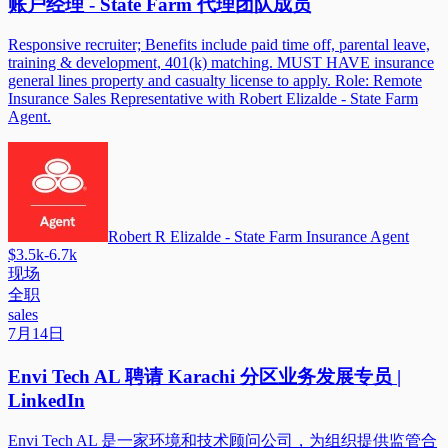
账户经理 - State Farm 代理团队成员
Responsive recruiter; Benefits include paid time off, parental leave,
training & development, 401(k) matching. MUST HAVE insurance
general lines property and casualty license to apply. Role: Remote
Insurance Sales Representative with Robert Elizalde - State Farm
Agent.
Robert R Elizalde - State Farm Insurance Agent
$3.5k-6.7k
现场
全职
sales
7月14日
Envi Tech AL 聘请 Karachi 分区业务发展专员 |
LinkedIn
Envi Tech AL 是一家环境和技术顾问公司，为组织提供监管合