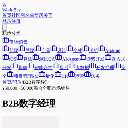
W
Work Best
首页
社区
黑名单
简历
关于
登录
注册
职位分类
市场销售
前端
后端
产品
设计
全栈
运维
Android
iOS
算法
测试QA
AI-Agent
游戏开发
嵌入式
开发
售前
智能合约
售后
大数据
开发经理
安
全
项目管理PM
量化
HR
运营
法务
首页
/
职位
/
B2B数字经理
¥50,000 - 50,000
混合
全职
市场销售
B2B数字经理