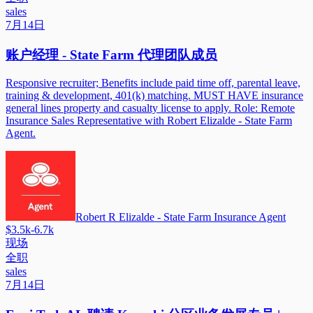
sales
7月14日
账户经理 - State Farm 代理团队成员
Responsive recruiter; Benefits include paid time off, parental leave,
training & development, 401(k) matching. MUST HAVE insurance
general lines property and casualty license to apply. Role: Remote
Insurance Sales Representative with Robert Elizalde - State Farm
Agent.
Robert R Elizalde - State Farm Insurance Agent
$3.5k-6.7k
现场
全职
sales
7月14日