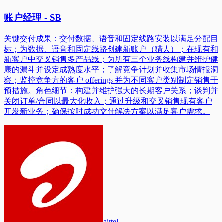
账户经理 - SB
关键交付成果：交付数据、语音和固定线路安装以满足分配目
标；为数据、语音和固定线路创建新账户（猎人）；在现有和
新客户中交叉销售多产品线；为所有三个业务线构建并维护健
康的漏斗并设定成熟度水平；了解竞争计划并收集市场情报洞
察；监控竞争方的客户 offerings 并为不同客户类别制定销售干
预措施。角色细节：构建并维护强大的长期客户关系；谈判并
关闭订单/合同以最大化收入；通过升级和交叉销售现有客户
开发新业务；确保按时成功交付解决方案以满足客户需求。
airtel