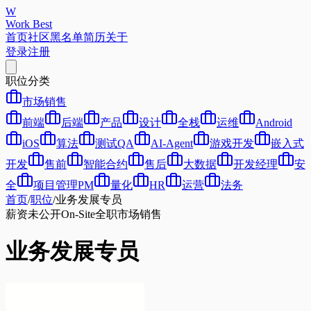
W
Work Best
首页
社区
黑名单
简历
关于
登录
注册
职位分类
市场销售
前端
后端
产品
设计
全栈
运维
Android
iOS
算法
测试QA
AI-Agent
游戏开发
嵌入式
开发
售前
智能合约
售后
大数据
开发经理
安
全
项目管理PM
量化
HR
运营
法务
首页
/
职位
/
业务发展专员
薪资未公开
On-Site
全职
市场销售
业务发展专员