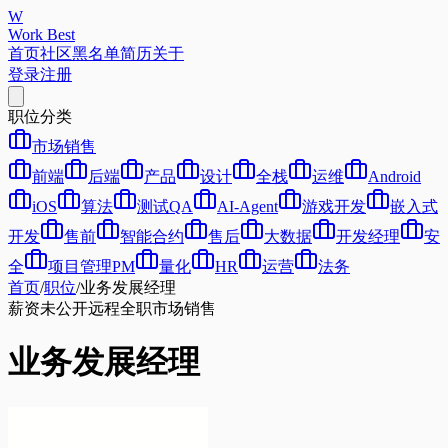
W
Work Best
首页
社区
黑名单
简历
关于
登录
注册
职位分类
市场销售
前端
后端
产品
设计
全栈
运维
Android
iOS
算法
测试QA
AI-Agent
游戏开发
嵌入式
开发
售前
智能合约
售后
大数据
开发经理
安
全
项目管理PM
量化
HR
运营
法务
首页
/
职位
/
业务发展经理
薪资未公开
远程
全职
市场销售
业务发展经理