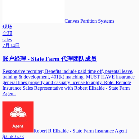
Canvas Partition Systems
现场
全职
sales
7月14日
账户经理 - State Farm 代理团队成员
Responsive recruiter; Benefits include paid time off, parental leave,
training & development, 401(k) matching. MUST HAVE insurance
general lines property and casualty license to apply. Role: Remote
Insurance Sales Representative with Robert Elizalde - State Farm
Agent.
Robert R Elizalde - State Farm Insurance Agent
$3.5k-6.7k