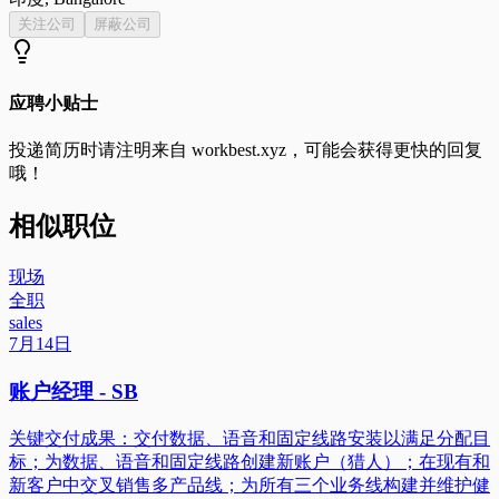
关注公司
屏蔽公司
应聘小贴士
投递简历时请注明来自
workbest.xyz
，可能会获得更快的回复
哦！
相似职位
现场
全职
sales
7月14日
账户经理 - SB
关键交付成果：交付数据、语音和固定线路安装以满足分配目
标；为数据、语音和固定线路创建新账户（猎人）；在现有和
新客户中交叉销售多产品线；为所有三个业务线构建并维护健