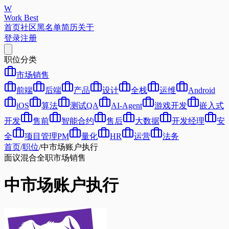
W
Work Best
首页
社区
黑名单
简历
关于
登录
注册
职位分类
市场销售
前端
后端
产品
设计
全栈
运维
Android
iOS
算法
测试QA
AI-Agent
游戏开发
嵌入式
开发
售前
智能合约
售后
大数据
开发经理
安
全
项目管理PM
量化
HR
运营
法务
首页
/
职位
/
中市场账户执行
面议
混合
全职
市场销售
中市场账户执行