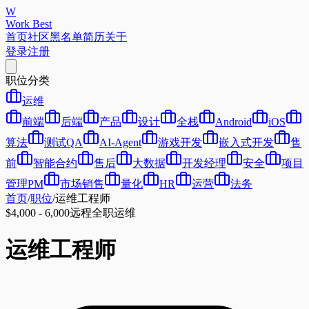
W
Work Best
首页
社区
黑名单
简历
关于
登录
注册
职位分类
运维
前端
后端
产品
设计
全栈
Android
iOS
算法
测试QA
AI-Agent
游戏开发
嵌入式开发
售
前
智能合约
售后
大数据
开发经理
安全
项目
管理PM
市场销售
量化
HR
运营
法务
首页
/
职位
/
运维工程师
$4,000 - 6,000
远程
全职
运维
运维工程师