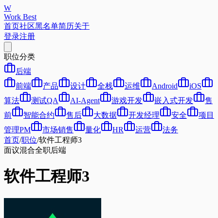
W
Work Best
首页
社区
黑名单
简历
关于
登录
注册
职位分类
后端
前端
产品
设计
全栈
运维
Android
iOS
算法
测试QA
AI-Agent
游戏开发
嵌入式开发
售
前
智能合约
售后
大数据
开发经理
安全
项目
管理PM
市场销售
量化
HR
运营
法务
首页
/
职位
/
软件工程师3
面议
混合
全职
后端
软件工程师3