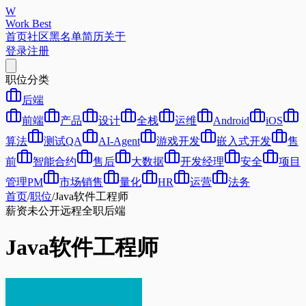
W
Work Best
首页
社区
黑名单
简历
关于
登录
注册
职位分类
后端
前端
产品
设计
全栈
运维
Android
iOS
算法
测试QA
AI-Agent
游戏开发
嵌入式开发
售
前
智能合约
售后
大数据
开发经理
安全
项目
管理PM
市场销售
量化
HR
运营
法务
首页
/
职位
/
Java软件工程师
薪资未公开
远程
全职
后端
Java软件工程师