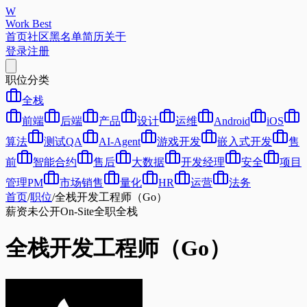
W
Work Best
首页
社区
黑名单
简历
关于
登录
注册
职位分类
全栈
前端
后端
产品
设计
运维
Android
iOS
算法
测试QA
AI-Agent
游戏开发
嵌入式开发
售
前
智能合约
售后
大数据
开发经理
安全
项目
管理PM
市场销售
量化
HR
运营
法务
首页
/
职位
/
全栈开发工程师（Go）
薪资未公开
On-Site
全职
全栈
全栈开发工程师（Go）