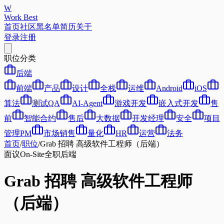
W
Work Best
首页
社区
黑名单
简历
关于
登录
注册
职位分类
后端
前端
产品
设计
全栈
运维
Android
iOS
算法
测试QA
AI-Agent
游戏开发
嵌入式开发
售
前
智能合约
售后
大数据
开发经理
安全
项目
管理PM
市场销售
量化
HR
运营
法务
首页
/
职位
/
Grab 招聘 高级软件工程师（后端）
面议
On-Site
全职
后端
Grab 招聘 高级软件工程师
（后端）