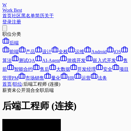
W
Work Best
首页
社区
黑名单
简历
关于
登录
注册
职位分类
后端
前端
产品
设计
全栈
运维
Android
iOS
算法
测试QA
AI-Agent
游戏开发
嵌入式开发
售
前
智能合约
售后
大数据
开发经理
安全
项目
管理PM
市场销售
量化
HR
运营
法务
首页
/
职位
/
后端工程师 (连接)
薪资未公开
混合
全职
后端
后端工程师 (连接)