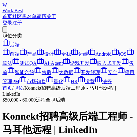
W
Work Best
首页
社区
黑名单
简历
关于
登录
注册
职位分类
后端
前端
产品
设计
全栈
运维
Android
iOS
算法
测试QA
AI-Agent
游戏开发
嵌入式开发
售
前
智能合约
售后
大数据
开发经理
安全
项目
管理PM
市场销售
量化
HR
运营
法务
首页
/
职位
/
Konnekt招聘高级后端工程师 - 马耳他远程 |
LinkedIn
$50,000 - 60,000
远程
全职
后端
Konnekt招聘高级后端工程师 -
马耳他远程 | LinkedIn