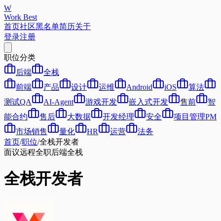
W
Work Best
首页
社区
黑名单
简历
关于
登录
注册
职位分类
后端
全栈
前端
产品
设计
运维
Android
iOS
算法
测试QA
AI-Agent
游戏开发
嵌入式开发
售前
智
能合约
售后
大数据
开发经理
安全
项目管理PM
市场销售
量化
HR
运营
法务
首页
/
职位
/
全栈开发者
面议
远程
全职
后端
全栈
全栈开发者