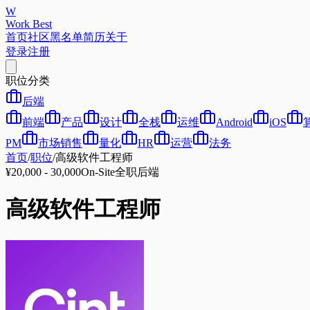
W
Work Best
首页
社区
黑名单
简历
关于
登录
注册
职位分类
后端
前端
产品
设计
全栈
运维
Android
iOS
PM
市场销售
量化
HR
运营
法务
首页
/
职位
/
高级软件工程师
¥20,000 - 30,000
On-Site
全职
后端
高级软件工程师