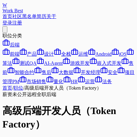
W
Work Best
首页
社区
黑名单
简历
关于
登录
注册
职位分类
后端
前端
产品
设计
全栈
运维
Android
iOS
算法
测试QA
AI-Agent
游戏开发
嵌入式开发
售
前
智能合约
售后
大数据
开发经理
安全
项目
管理PM
市场销售
量化
HR
运营
法务
首页
/
职位
/
高级后端开发人员（Token Factory）
薪资未公开
远程
全职
后端
高级后端开发人员（Token
Factory）