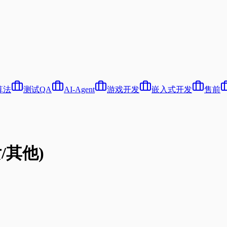
算法
测试QA
AI-Agent
游戏开发
嵌入式开发
售前
女/其他)