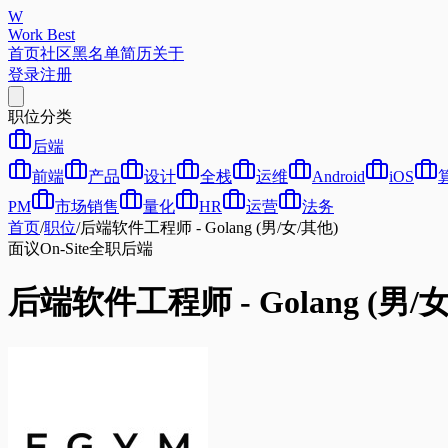
W
Work Best
首页
社区
黑名单
简历
关于
登录
注册
职位分类
后端
前端
产品
设计
全栈
运维
Android
iOS
PM
市场销售
量化
HR
运营
法务
首页
/
职位
/
后端软件工程师 - Golang (男/女/其他)
面议
On-Site
全职
后端
后端软件工程师 - Golang (男/