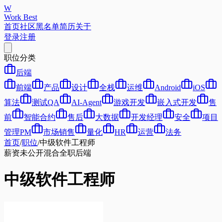
W
Work Best
首页
社区
黑名单
简历
关于
登录
注册
职位分类
后端
前端
产品
设计
全栈
运维
Android
iOS
算法
测试QA
AI-Agent
游戏开发
嵌入式开发
售
前
智能合约
售后
大数据
开发经理
安全
项目
管理PM
市场销售
量化
HR
运营
法务
首页
/
职位
/
中级软件工程师
薪资未公开
混合
全职
后端
中级软件工程师