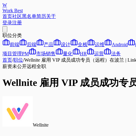
W
Work Best
首页
社区
黑名单
简历
关于
登录
注册
职位分类
前端
后端
产品
设计
全栈
运维
Android
项目管理PM
市场销售
量化
HR
运营
法务
首页
/
职位
/
Wellnite 雇用 VIP 成员成功专员（远程）在波兰 | Link
薪资未公开
远程
全职
Wellnite 雇用 VIP 成员成功专
Wellnite