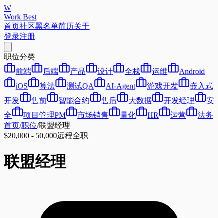
W
Work Best
首页
社区
黑名单
简历
关于
登录
注册
职位分类
前端
后端
产品
设计
全栈
运维
Android
iOS
算法
测试QA
AI-Agent
游戏开发
嵌入式
开发
售前
智能合约
售后
大数据
开发经理
安
全
项目管理PM
市场销售
量化
HR
运营
法务
首页
/
职位
/
联盟经理
$20,000 - 50,000
远程
全职
联盟经理