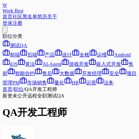
W
Work Best
首页
社区
黑名单
简历
关于
登录
注册
职位分类
测试QA
前端
后端
产品
设计
全栈
运维
Android
iOS
算法
AI-Agent
游戏开发
嵌入式开发
售
前
智能合约
售后
大数据
开发经理
安全
项目
管理PM
市场销售
量化
HR
运营
法务
首页
/
职位
/
QA开发工程师
薪资未公开
远程
全职
测试QA
QA开发工程师