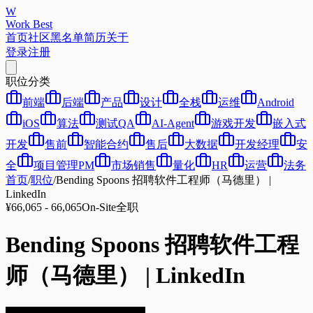
W
Work Best
首页
社区
黑名单
简历
关于
登录
注册
职位分类
前端
后端
产品
设计
全栈
运维
Android
iOS
算法
测试QA
AI-Agent
游戏开发
嵌入式
开发
售前
智能合约
售后
大数据
开发经理
安
全
项目管理PM
市场销售
量化
HR
运营
法务
首页
/
职位
/
Bending Spoons 招聘软件工程师（马德里） |
LinkedIn
¥66,065 - 66,065
On-Site
全职
Bending Spoons 招聘软件工程
师（马德里） | LinkedIn