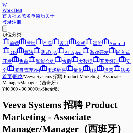
W
Work Best
首页
社区
黑名单
简历
关于
登录
注册
职位分类
前端
后端
产品
设计
全栈
运维
Android
iOS
算法
测试QA
AI-Agent
游戏开发
嵌入式
开发
售前
智能合约
售后
大数据
开发经理
安
全
项目管理PM
市场销售
量化
HR
运营
法务
首页
/
职位
/
Veeva Systems 招聘 Product Marketing - Associate
Manager/Manager（西班牙）
¥40,000 - 90,000
On-Site
全职
Veeva Systems 招聘 Product
Marketing - Associate
Manager/Manager（西班牙）