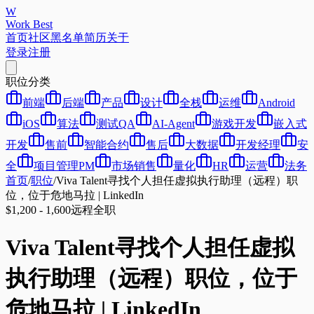
W
Work Best
首页
社区
黑名单
简历
关于
登录
注册
职位分类
前端
后端
产品
设计
全栈
运维
Android
iOS
算法
测试QA
AI-Agent
游戏开发
嵌入式
开发
售前
智能合约
售后
大数据
开发经理
安
全
项目管理PM
市场销售
量化
HR
运营
法务
首页
/
职位
/
Viva Talent寻找个人担任虚拟执行助理（远程）职
位，位于危地马拉 | LinkedIn
$1,200 - 1,600
远程
全职
Viva Talent寻找个人担任虚拟
执行助理（远程）职位，位于
危地马拉 | LinkedIn