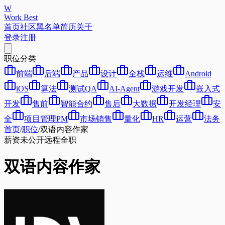
W
Work Best
首页
社区
黑名单
简历
关于
登录
注册
职位分类
前端
后端
产品
设计
全栈
运维
Android
iOS
算法
测试QA
AI-Agent
游戏开发
嵌入式
开发
售前
智能合约
售后
大数据
开发经理
安
全
项目管理PM
市场销售
量化
HR
运营
法务
首页
/
职位
/
双语内容作家
薪资未公开
远程
全职
双语内容作家