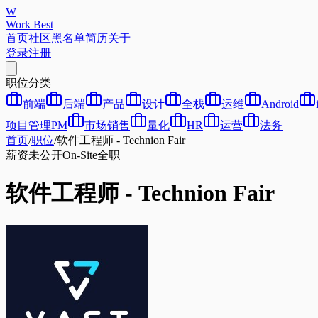
W
Work Best
首页
社区
黑名单
简历
关于
登录
注册
职位分类
前端
后端
产品
设计
全栈
运维
Android
项目管理PM
市场销售
量化
HR
运营
法务
首页
/
职位
/
软件工程师 - Technion Fair
薪资未公开
On-Site
全职
软件工程师 - Technion Fair