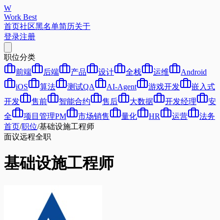
W
Work Best
首页
社区
黑名单
简历
关于
登录
注册
职位分类
前端
后端
产品
设计
全栈
运维
Android
iOS
算法
测试QA
AI-Agent
游戏开发
嵌入式
开发
售前
智能合约
售后
大数据
开发经理
安
全
项目管理PM
市场销售
量化
HR
运营
法务
首页
/
职位
/
基础设施工程师
面议
远程
全职
基础设施工程师