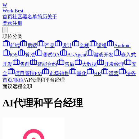
W
Work Best
首页
社区
黑名单
简历
关于
登录
注册
职位分类
前端
后端
产品
设计
全栈
运维
Android
iOS
算法
测试QA
AI-Agent
游戏开发
嵌入式
开发
售前
智能合约
售后
大数据
开发经理
安
全
项目管理PM
市场销售
量化
HR
运营
法务
首页
/
职位
/
AI代理和平台经理
面议
远程
全职
AI代理和平台经理