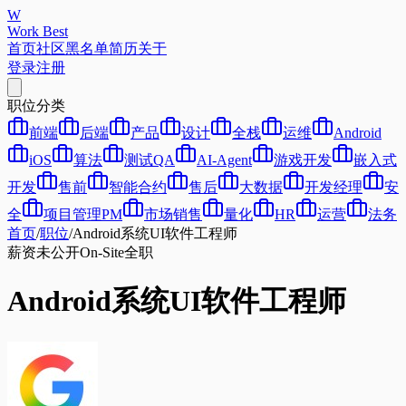
W
Work Best
首页
社区
黑名单
简历
关于
登录
注册
职位分类
前端
后端
产品
设计
全栈
运维
Android
iOS
算法
测试QA
AI-Agent
游戏开发
嵌入式
开发
售前
智能合约
售后
大数据
开发经理
安
全
项目管理PM
市场销售
量化
HR
运营
法务
首页
/
职位
/
Android系统UI软件工程师
薪资未公开
On-Site
全职
Android系统UI软件工程师