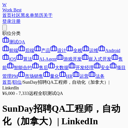
W
Work Best
首页
社区
黑名单
简历
关于
登录
注册
职位分类
测试QA
前端
后端
产品
设计
全栈
运维
Android
iOS
算法
AI-Agent
游戏开发
嵌入式开发
售
前
智能合约
售后
大数据
开发经理
安全
项目
管理PM
市场销售
量化
HR
运营
法务
首页
/
职位
/
SunDay招聘QA工程师，自动化（加拿大）|
LinkedIn
¥6,000 - 7,333
远程
全职
测试QA
SunDay招聘QA工程师，自动
化（加拿大）| LinkedIn