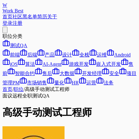
W
Work Best
首页
社区
黑名单
简历
关于
登录
注册
职位分类
测试QA
前端
后端
产品
设计
全栈
运维
Android
iOS
算法
AI-Agent
游戏开发
嵌入式开发
售
前
智能合约
售后
大数据
开发经理
安全
项目
管理PM
市场销售
量化
HR
运营
法务
首页
/
职位
/
高级手动测试工程师
面议
远程
全职
测试QA
高级手动测试工程师