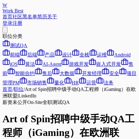
W
Work Best
首页
社区
黑名单
简历
关于
登录
注册
职位分类
测试QA
前端
后端
产品
设计
全栈
运维
Android
iOS
算法
AI-Agent
游戏开发
嵌入式开发
售
前
智能合约
售后
大数据
开发经理
安全
项目
管理PM
市场销售
量化
HR
运营
法务
首页
/
职位
/
Art of Spin招聘中级手动QA工程师（iGaming）在欧
洲联盟|LinkedIn
薪资未公开
On-Site
全职
测试QA
Art of Spin招聘中级手动QA工
程师（iGaming）在欧洲联