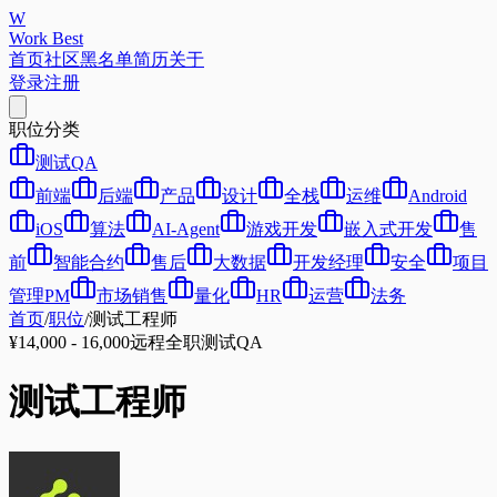
W
Work Best
首页
社区
黑名单
简历
关于
登录
注册
职位分类
测试QA
前端
后端
产品
设计
全栈
运维
Android
iOS
算法
AI-Agent
游戏开发
嵌入式开发
售
前
智能合约
售后
大数据
开发经理
安全
项目
管理PM
市场销售
量化
HR
运营
法务
首页
/
职位
/
测试工程师
¥14,000 - 16,000
远程
全职
测试QA
测试工程师