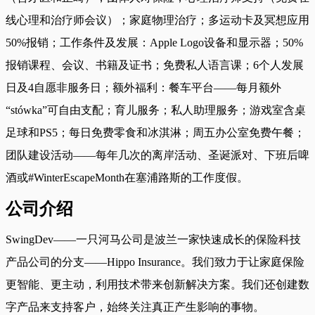
线心理和治疗师会议）；家庭物理治疗；多运动卡及冥想应用
50%报销；工作条件及发展：Apple Logo设备和显示器；50%
报销课程、会议、书籍及证书；免费私人语言课；6个人发展
日及4自愿非服务日；额外福利：餐车平台——每月额外
“stówka”可自由支配；育儿服务；私人助理服务；游戏室含桌
足球和PS5；每日免费零食和冰淇淋；周五办公室免费午餐；
团队建设活动——每年几次的离岸活动、圣诞派对、下班后啤
酒或#WinterEscapeMonth在塞浦路斯的工作度假。
公司介绍
SwingDev——一只河马公司是波兰一家快速成长的保险科技
产品公司的分支——Hippo Insurance。我们致力于让家庭保险
更智能、更主动，利用技术带来创新解决方案。我们还创建数
字产品来支持客户，始终关注真正产生影响的事物。