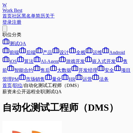
W
Work Best
首页
社区
黑名单
简历
关于
登录
注册
职位分类
测试QA
前端
后端
产品
设计
全栈
运维
Android
iOS
算法
AI-Agent
游戏开发
嵌入式开发
售
前
智能合约
售后
大数据
开发经理
安全
项目
管理PM
市场销售
量化
HR
运营
法务
首页
/
职位
/
自动化测试工程师（DMS）
薪资未公开
远程
全职
测试QA
自动化测试工程师（DMS）