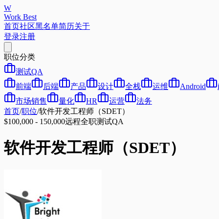
W
Work Best
首页
社区
黑名单
简历
关于
登录
注册
职位分类
测试QA
前端
后端
产品
设计
全栈
运维
Android
市场销售
量化
HR
运营
法务
首页
/
职位
/
软件开发工程师（SDET）
$100,000 - 150,000
远程
全职
测试QA
软件开发工程师（SDET）