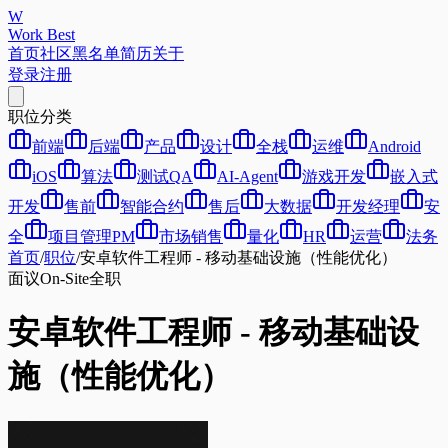
W
Work Best
首页
社区
黑名单
简历
关于
登录
注册
职位分类
前端
后端
产品
设计
全栈
运维
Android
iOS
算法
测试QA
AI-Agent
游戏开发
嵌入式
开发
售前
智能合约
售后
大数据
开发经理
安
全
项目管理PM
市场销售
量化
HR
运营
法务
首页
/
职位
/
安卓软件工程师 - 移动基础设施（性能优化）
面议
On-Site
全职
安卓软件工程师 - 移动基础设
施（性能优化）