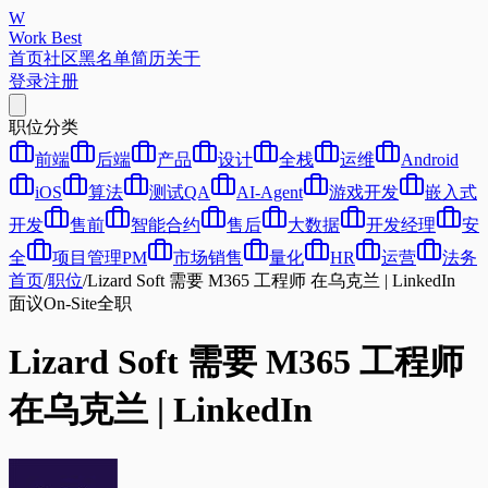
W
Work Best
首页
社区
黑名单
简历
关于
登录
注册
职位分类
前端
后端
产品
设计
全栈
运维
Android
iOS
算法
测试QA
AI-Agent
游戏开发
嵌入式
开发
售前
智能合约
售后
大数据
开发经理
安
全
项目管理PM
市场销售
量化
HR
运营
法务
首页
/
职位
/
Lizard Soft 需要 M365 工程师 在乌克兰 | LinkedIn
面议
On-Site
全职
Lizard Soft 需要 M365 工程师
在乌克兰 | LinkedIn