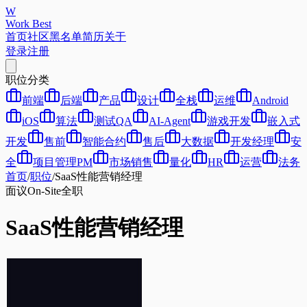
W
Work Best
首页
社区
黑名单
简历
关于
登录
注册
职位分类
前端
后端
产品
设计
全栈
运维
Android
iOS
算法
测试QA
AI-Agent
游戏开发
嵌入式
开发
售前
智能合约
售后
大数据
开发经理
安
全
项目管理PM
市场销售
量化
HR
运营
法务
首页
/
职位
/
SaaS性能营销经理
面议
On-Site
全职
SaaS性能营销经理