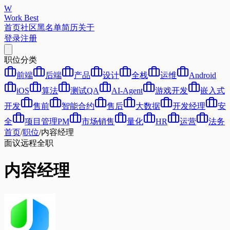
W
Work Best
首页
社区
黑名单
简历
关于
登录
注册
职位分类
前端
后端
产品
设计
全栈
运维
Android
iOS
算法
测试QA
AI-Agent
游戏开发
嵌入式
开发
售前
智能合约
售后
大数据
开发经理
安
全
项目管理PM
市场销售
量化
HR
运营
法务
首页
/
职位
/
内容经理
面议
远程
全职
内容经理