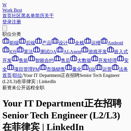
W
Work Best
首页
社区
黑名单
简历
关于
登录
注册
职位分类
前端
后端
产品
设计
全栈
运维
Android
iOS
算法
测试QA
AI-Agent
游戏开发
嵌入式
开发
售前
智能合约
售后
大数据
开发经理
安
全
项目管理PM
市场销售
量化
HR
运营
法务
首页
/
职位
/
Your IT Department正在招聘Senior Tech Engineer
(L2/L3)在菲律宾 | LinkedIn
薪资未公开
远程
全职
Your IT Department正在招聘
Senior Tech Engineer (L2/L3)
在菲律宾 | LinkedIn