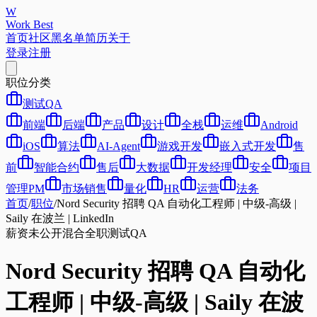
W
Work Best
首页
社区
黑名单
简历
关于
登录
注册
职位分类
测试QA
前端
后端
产品
设计
全栈
运维
Android
iOS
算法
AI-Agent
游戏开发
嵌入式开发
售
前
智能合约
售后
大数据
开发经理
安全
项目
管理PM
市场销售
量化
HR
运营
法务
首页
/
职位
/
Nord Security 招聘 QA 自动化工程师 | 中级-高级 |
Saily 在波兰 | LinkedIn
薪资未公开
混合
全职
测试QA
Nord Security 招聘 QA 自动化
工程师 | 中级-高级 | Saily 在波