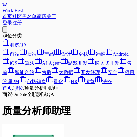
W
Work Best
首页
社区
黑名单
简历
关于
登录
注册
职位分类
测试QA
前端
后端
产品
设计
全栈
运维
Android
iOS
算法
AI-Agent
游戏开发
嵌入式开发
售
前
智能合约
售后
大数据
开发经理
安全
项目
管理PM
市场销售
量化
HR
运营
法务
首页
/
职位
/
质量分析师助理
面议
On-Site
全职
测试QA
质量分析师助理